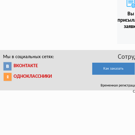
Вы
присыл
заяв
Сотру
Мы в социальных сетях:
ВКОНТАКТЕ
Как заказать
ОДНОКЛАССНИКИ
Временная регистрация
С