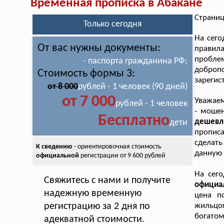
Временная прописка в Абакане
Страниц
Только сегодня
На сего
От вас нужны документы:
правила
проблем
- паспорта гражданина РФ;
доброп
Стоимость формы 3:
зарегис
от 8 000
рублей - 1 человек (90 дней)
от 7 000
Уважаем
рублей - 1 человек
- моше
Бесплатно
дешевл
дети
прописа
сделать
К сведению
- ориентировочная стоимость
данную 
официальной
регистрации от 9 600 рублей
На сег
Свяжитесь с нами и получите
официа
надежную временную
цена п
регистрацию за 2 дня по
жильцо
богатом
адекватной стоимости.