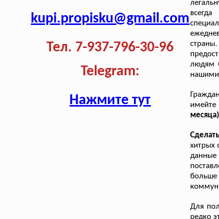
легальн
всегда
kupi.propisku@gmail.com
специал
ежедне
страны
Тел. 7-937-796-30-96
предос
людям б
Telegram:
нашими 
Гражда
Нажмите тут
имейте
месяца)
Сделат
хитрых 
данные 
постав
больше
коммуни
Для пол
редко э